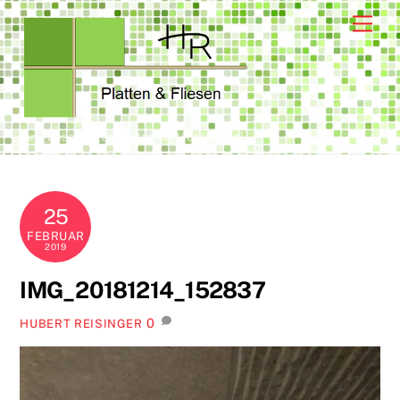
Skip
Men
to
content
Ihr Fliesenlegemeister im Mostviertel
25
FEBRUAR
2019
IMG_20181214_152837
0
HUBERT REISINGER