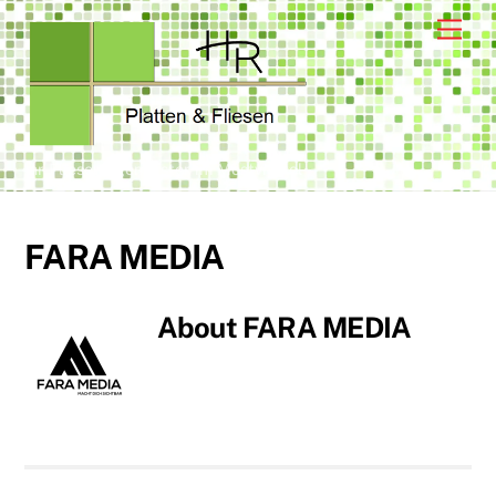
Skip
Men
to
content
Ihr Fliesenlegemeister im Mostviertel
FARA MEDIA
About
FARA MEDIA